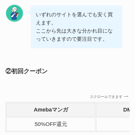
いずれのサイトを選んでも安く買
えます。
ここから先は大きな分かれ目にな
っていきますので要注目です。
②初回クーポン
スクロールできます
Amebaマンガ
DM
50%OFF還元
7