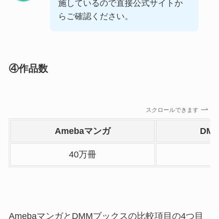
施しているので直接公式サイトか
らご確認ください。
④作品数
スクロールできます
Amebaマンガ
DM
40万冊
AmebaマンガとDMMブックスの比較項目の4つ目