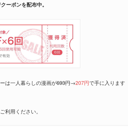
FFクーポンを配布中。
ーは一人暮らしの漫画が
693円
→
207円
で手に入ります
ご利用ください。