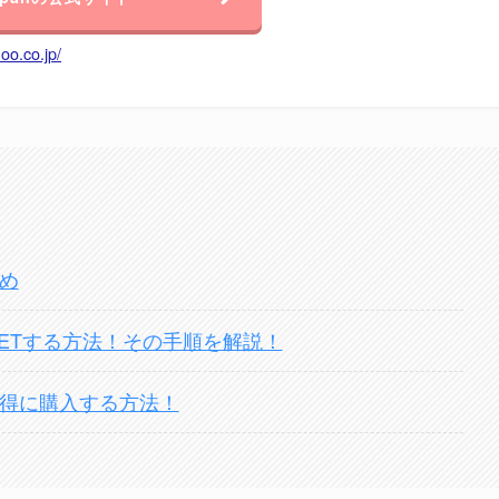
oo.co.jp/
とめ
ンをGETする方法！その手順を解説！
！お得に購入する方法！