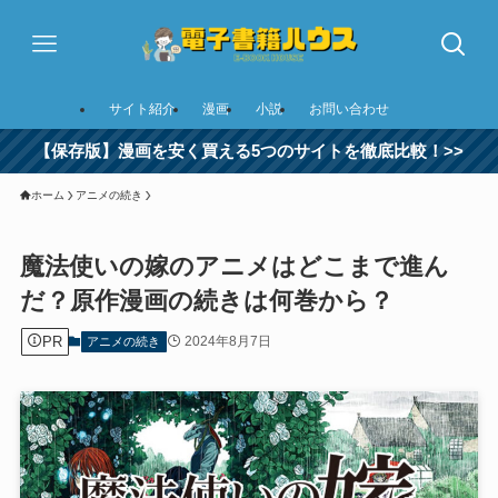
サイト紹介
漫画
小説
お問い合わせ
【保存版】漫画を安く買える5つのサイトを徹底比較！>>
ホーム
アニメの続き
魔法使いの嫁のアニメはどこまで進ん
だ？原作漫画の続きは何巻から？
PR
2024年8月7日
アニメの続き