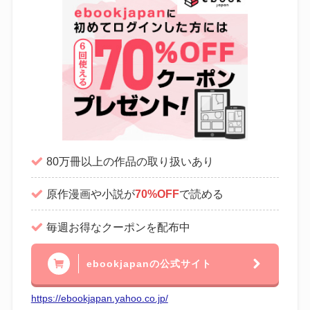
80万冊以上の作品の取り扱いあり
原作漫画や小説が
70%OFF
で読める
毎週お得なクーポンを配布中
ebookjapanの公式サイト
https://ebookjapan.yahoo.co.jp/