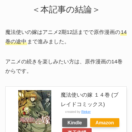
＜本記事の結論＞
魔法使いの嫁はアニメ2期12話までで原作漫画の
14
巻の途中
まで進みました。
アニメの続きを楽しみたい方は、原作漫画の14巻
からです。
魔法使いの嫁 １４巻 (ブ
レイドコミックス)
created by
Rinker
Kindle
Amazon