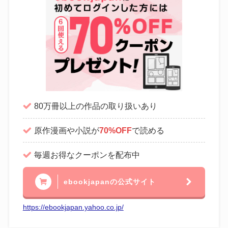
80万冊以上の作品の取り扱いあり
原作漫画や小説が
70%OFF
で読める
毎週お得なクーポンを配布中
ebookjapanの公式サイト
https://ebookjapan.yahoo.co.jp/