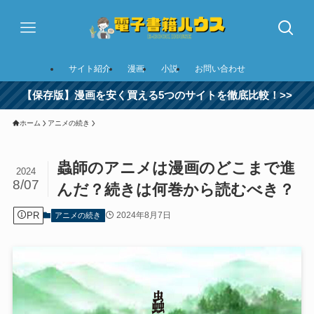
サイト紹介
漫画
小説
お問い合わせ
【保存版】漫画を安く買える5つのサイトを徹底比較！>>
ホーム
アニメの続き
蟲師のアニメは漫画のどこまで進
2024
8/07
んだ？続きは何巻から読むべき？
PR
2024年8月7日
アニメの続き