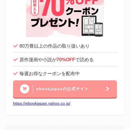
80万冊以上の作品の取り扱いあり
原作漫画や小説が
70%OFF
で読める
毎週お得なクーポンを配布中
ebookjapanの公式サイト
https://ebookjapan.yahoo.co.jp/