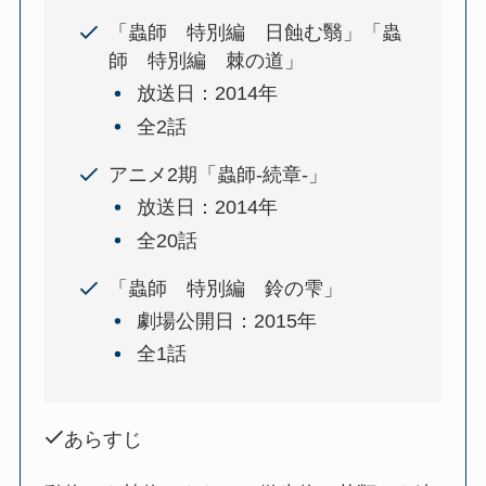
「蟲師 特別編 日蝕む翳」「蟲
師 特別編 棘の道」
放送日：2014年
全2話
アニメ2期「蟲師-続章-」
放送日：2014年
全20話
「蟲師 特別編 鈴の雫」
劇場公開日：2015年
全1話
あらすじ