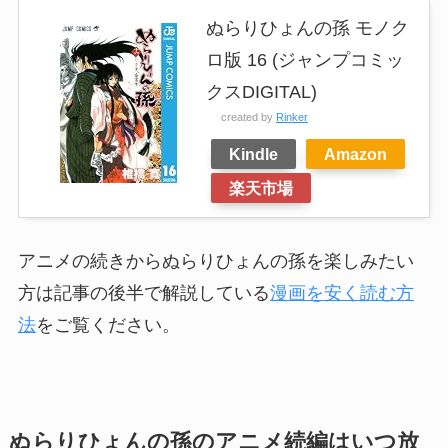
ぬらりひょんの孫 モノク
ロ版 16 (ジャンプコミッ
クスDIGITAL)
created by
Rinker
Kindle
Amazon
楽天市場
アニメの続きからぬらりひょんの孫を楽しみたい
方は記事の後半で解説している
漫画を安く読む方
法
をご覧ください。
ぬらりひょんの孫のアニメ続編はいつ放