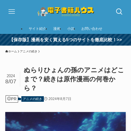
サイト紹介
漫画
小説
お問い合わせ
【保存版】漫画を安く買える5つのサイトを徹底比較！>>
ホーム
アニメの続き
ぬらりひょんの孫のアニメはどこ
2024
まで？続きは原作漫画の何巻か
8/07
ら？
PR
2024年8月7日
アニメの続き