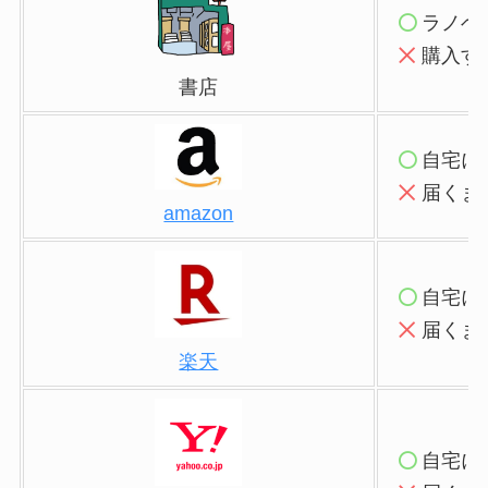
ラノベ
購入す
書店
自宅に
届くま
amazon
自宅に
届くま
楽天
自宅に