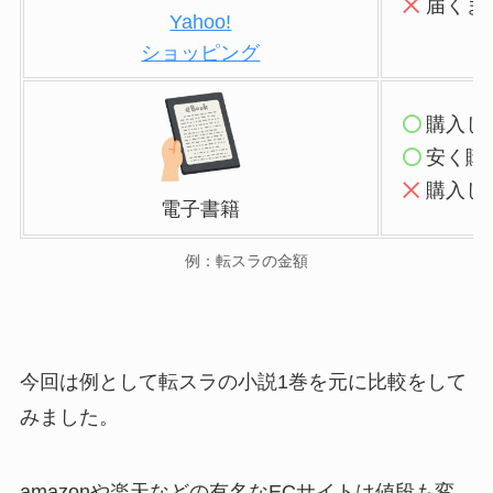
届くま
Yahoo!
ショッピング
購入し
安く購
購入し
電子書籍
例：転スラの金額
今回は例として転スラの小説1巻を元に比較をして
みました。
amazonや楽天などの有名なECサイトは値段も変